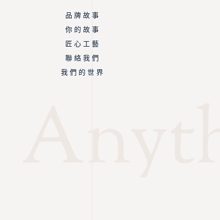
品 牌 故 事
你 的 故 事
匠 心 工 藝
聯 絡 我 們
我 們 的 世 界
Anyth