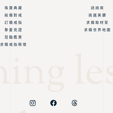
珠 寶 典 藏
諮 詢 席
結 婚 對 戒
挑 選 美 鑽
訂 婚 戒 指
求 婚 取 材 室
摯 愛 見 證
求 婚 世 界 地 圖
蒞 臨 鑑 賞
求 婚 戒 指 租 借
ing les