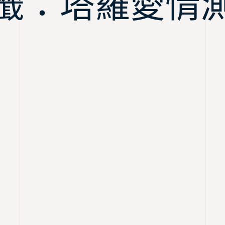
籤：塔羅愛情