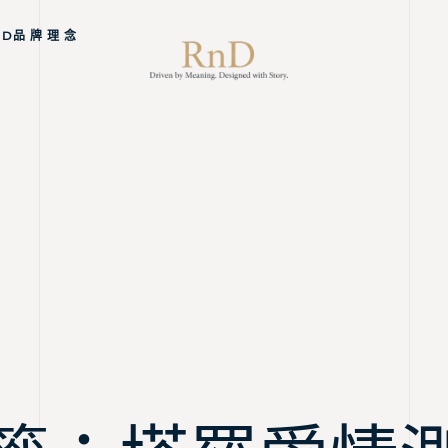
ND品 牌 理 念