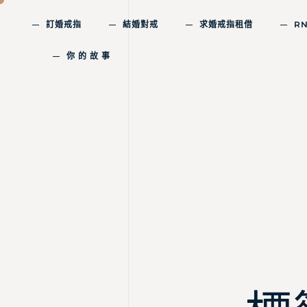
訂婚戒指
結婚對戒
求婚戒指租借
R
你 的 故 事