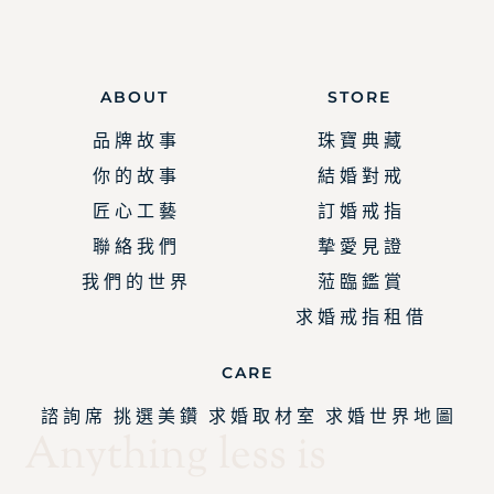
ABOUT
STORE
品 牌 故 事
珠 寶 典 藏
你 的 故 事
結 婚 對 戒
匠 心 工 藝
訂 婚 戒 指
聯 絡 我 們
摯 愛 見 證
我 們 的 世 界
蒞 臨 鑑 賞
求 婚 戒 指 租 借
CARE
諮 詢 席
挑 選 美 鑽
求 婚 取 材 室
求 婚 世 界 地 圖
Anything less is