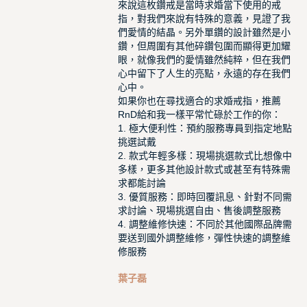
來說這枚鑽戒是當時求婚當下使用的戒
指，對我們來說有特殊的意義，見證了我
們愛情的結晶。另外單鑽的設計雖然是小
鑽，但周圍有其他碎鑽包圍而顯得更加耀
眼，就像我們的愛情雖然純粹，但在我們
心中留下了人生的亮點，永遠的存在我們
心中。
如果你也在尋找適合的求婚戒指，推薦
RnD給和我一樣平常忙碌於工作的你：
1. 極大便利性：預約服務專員到指定地點
挑選試戴
2. 款式年輕多樣：現場挑選款式比想像中
多樣，更多其他設計款式或甚至有特殊需
求都能討論
3. 優質服務：即時回覆訊息、針對不同需
求討論、現場挑選自由、售後調整服務
4. 調整維修快速：不同於其他國際品牌需
要送到國外調整維修，彈性快速的調整維
修服務
葉子磊