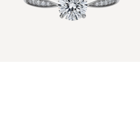
FLOWER
Engagement(pt)
pt
・