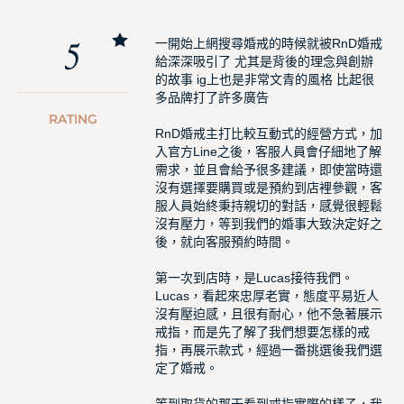
5
一開始上網搜尋婚戒的時候就被RnD婚戒
給深深吸引了 尤其是背後的理念與創辦
的故事 ig上也是非常文青的風格 比起很
多品牌打了許多廣告
RATING
RnD婚戒主打比較互動式的經營方式，加
入官方Line之後，客服人員會仔細地了解
需求，並且會給予很多建議，即使當時還
沒有選擇要購買或是預約到店裡參觀，客
服人員始終秉持親切的對話，感覺很輕鬆
沒有壓力，等到我們的婚事大致決定好之
後，就向客服預約時間。
第一次到店時，是Lucas接待我們。
Lucas，看起來忠厚老實，態度平易近人
沒有壓迫感，且很有耐心，他不急著展示
戒指，而是先了解了我們想要怎樣的戒
指，再展示款式，經過一番挑選後我們選
定了婚戒。
等到取貨的那天看到戒指實際的樣子，我