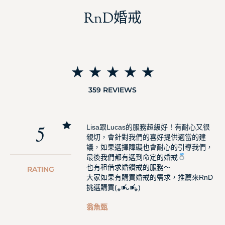
RnD婚戒
☆
☆
☆
☆
☆
359 REVIEWS
5
Lisa跟Lucas的服務超級好！有耐心又很
親切，會針對我們的喜好提供適當的建
議，如果選擇障礙也會耐心的引導我們，
最後我們都有選到命定的婚戒
也有租借求婚鑽戒的服務～
RATING
大家如果有購買婚戒的需求，推薦來RnD
挑選購買(⁎⁍̴̛ᴗ⁍̴̛⁎)
翁魚甄