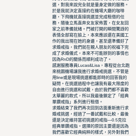
選，對我來說完全就是量身定做的服務。
於是我就決定直接約在機場大廳的咖啡
廳，下飛機就直接挑選並完成租借的任
務，隨後立馬直奔女友家佈置，在女友回
家之前準備就緒。門被打開的瞬間驚訝的
表情全部寫在臉上，本來應該還在美國工
作的我出現在她的身邊，甚至還準備好了
求婚戒指，我們就在親人朋友的祝福下完
成了求婚儀式，本來不可能辦到的事情也
因為RnD的關係而順利成功了。
感謝服務專員Lucas&Lisa，專程從台北跑
來桃園機場讓我進行求婚戒挑選，不管是
用line或是現場挑選都能即時的回答我的
疑問。在挑選過程中也讓我有最大限度的
自由進行挑選和試戴，由於我們都不喜歡
太華麗的款式，所以我最後鎖定了「經典
單鑽戒指」系列進行租借。
求婚結束了我們再次回到店面重新進行求
婚戒挑選，經過了一番試戴和比較，最後
還是決定維持當初挑選的戒指—0.5克拉
經典單鑽戒指。選擇的原因主要還是因為
我們喜歡它經典純粹的樣式，另外對我們