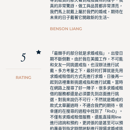
真的非常驚訝，做工與品質都非常漂亮，
我們馬上就戴上屬於我們的婚戒，期待在
未來的日子戴著它開啟新的生活~
BENSON LIANG
5
「最棘手的部分就是求婚戒指」，出發日
期不斷倒數。由於我在美國工作，不可能
和女友一同挑選戒指，也沒辦法進行試
戴。多方考量之下，最好的打算就是先用
求婚戒租借的方式先進行求婚，日後再一
RATING
起到店裡重新挑選戒指和進行試戴。當時
在網路上搜尋了好一陣子，很多求婚戒租
借的服務都還是必須要先到店面進行挑
選，對我來說仍不可行，不然就是婚戒的
款式太華麗過時，不適合我們的期待。很
幸運的在搜尋的過程中找到了「RnD」。
不僅有求婚戒租借服務，還能直接用line
進行諮詢和預約，更誇張的是甚至可以預
約專員到指定時間地點進行現場求婚戒挑