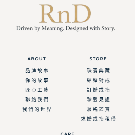
ABOUT
STORE
品 牌 故 事
珠 寶 典 藏
你 的 故 事
結 婚 對 戒
匠 心 工 藝
訂 婚 戒 指
聯 絡 我 們
摯 愛 見 證
我 們 的 世 界
蒞 臨 鑑 賞
求 婚 戒 指 租 借
CARE