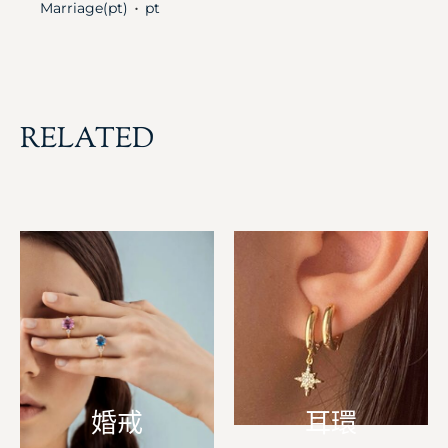
Marriage(pt)
pt
・
RELATED
婚戒
耳環