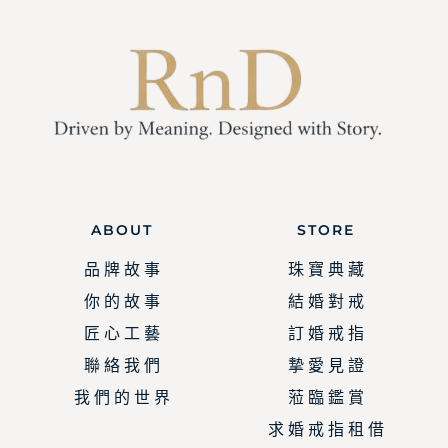
ABOUT
STORE
品 牌 故 事
珠 寶 典 藏
你 的 故 事
結 婚 對 戒
匠 心 工 藝
訂 婚 戒 指
聯 絡 我 們
摯 愛 見 證
我 們 的 世 界
蒞 臨 鑑 賞
求 婚 戒 指 租 借