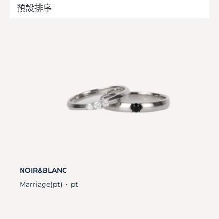
NOIR&BLANC
Marriage(pt)
pt
・