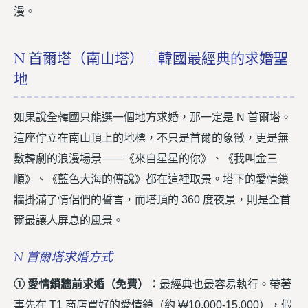
漫。
N 首爾塔（南山塔）｜韓國最經典的求婚聖
地
如果說全韓國只能選一個地方求婚，那一定是 N 首爾塔。
這座佇立在南山頂上的地標，不只是首爾的象徵，更是無
數韓劇的浪漫場景——《來自星星的你》、《我叫金三
順》、《藍色大海的傳說》都在這裡取景。塔下的愛情鎖
牆掛滿了情侶們的誓言，而塔頂的 360 度夜景，則是全首
爾最讓人屏息的風景。
N 首爾塔求婚方式
① 愛情鎖牆前求婚（免費）：
最經典也最容易執行。帶著
事先在 T1 商店買好的愛情鎖（約 ₩10,000-15,000），假