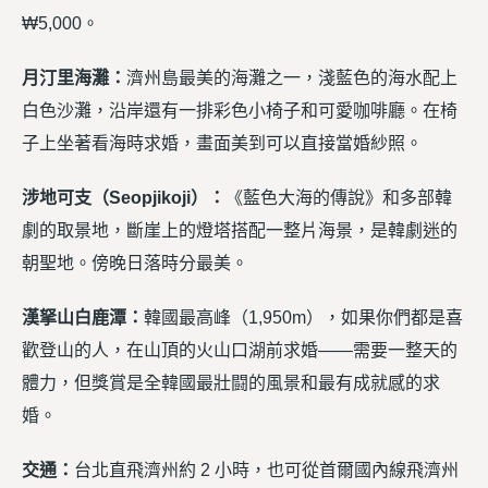
₩5,000。
月汀里海灘：
濟州島最美的海灘之一，淺藍色的海水配上
白色沙灘，沿岸還有一排彩色小椅子和可愛咖啡廳。在椅
子上坐著看海時求婚，畫面美到可以直接當婚紗照。
涉地可支（Seopjikoji）：
《藍色大海的傳說》和多部韓
劇的取景地，斷崖上的燈塔搭配一整片海景，是韓劇迷的
朝聖地。傍晚日落時分最美。
漢拏山白鹿潭：
韓國最高峰（1,950m），如果你們都是喜
歡登山的人，在山頂的火山口湖前求婚——需要一整天的
體力，但獎賞是全韓國最壯闘的風景和最有成就感的求
婚。
交通：
台北直飛濟州約 2 小時，也可從首爾國內線飛濟州