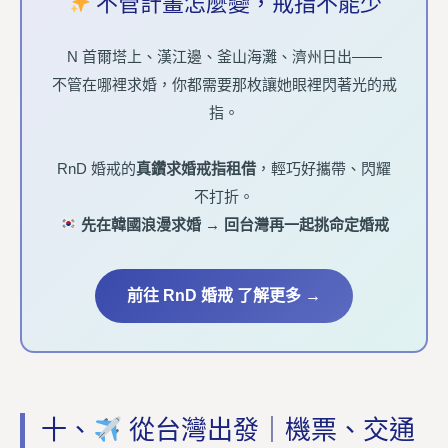
不管計畫怎麼變，戒指不能少
N 首爾塔上、漢江邊、釜山海灘、濟州日出——
不管在哪裡求婚，你都需要那枚讓她眼裡閃著光的戒
指。
RnD 婚戒的
真鑽求婚戒指租借
，輕巧好攜帶、閃耀
不打折。
先在韓國浪漫求婚 → 回台灣再一起挑命定婚戒
前往 RnD 婚戒 了解更多 →
十、
從台灣出發｜機票、交通