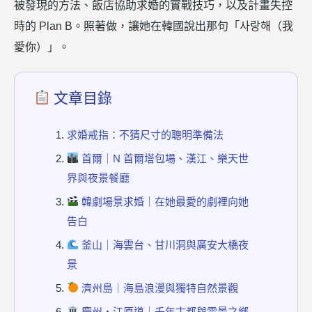
被發現的方法、飯店協助求婚的實戰技巧，以及計畫失控
時的 Plan B。照著做，讓她在韓國說出那句「사랑해（我
愛你）」。
文章目錄
求婚戒指：不猜尺寸的聰明準備法
首爾｜N 首爾塔包場、漢江、樂天世
界與夜景餐廳
韓劇場景求婚｜在她最愛的劇裡向她
告白
釜山｜海雲台、甘川洞與廣安大橋夜
景
濟州島｜海島浪漫與獨特自然景觀
慶州・江原道｜千年古都與雪景之鄉