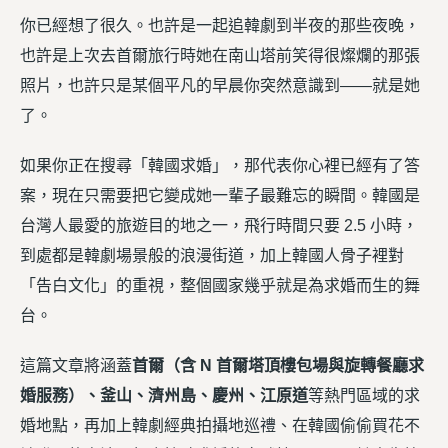
你已經想了很久。也許是一起追韓劇到半夜的那些夜晚，
也許是上次去首爾旅行時她在南山塔前笑得很燦爛的那張
照片，也許只是某個平凡的早晨你突然意識到——就是她
了。
如果你正在搜尋「韓國求婚」，那代表你心裡已經有了答
案，現在只需要把它變成她一輩子最難忘的瞬間。韓國是
台灣人最愛的旅遊目的地之一，飛行時間只要 2.5 小時，
到處都是韓劇場景般的浪漫街道，加上韓國人骨子裡對
「告白文化」的重視，整個國家幾乎就是為求婚而生的舞
台。
這篇文章將涵蓋
首爾（含 N 首爾塔頂樓包場與旋轉餐廳求
婚服務）、釜山、濟州島、慶州、江原道
等熱門區域的求
婚地點，再加上韓劇經典拍攝地巡禮、在韓國偷偷買花不