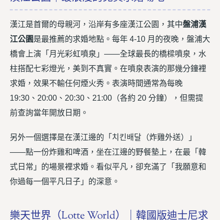
漢江是首爾的母親河，沿岸有多座漢江公園，其中
盤浦漢
江公園
是最推薦的求婚地點。每年 4-10 月的夜晚，盤浦大
橋會上演「月光彩虹噴泉」——全球最長的橋樑噴泉，水
柱搭配七彩燈光，美到不真實。在噴泉表演的那幾分鐘裡
求婚，效果不輸任何煙火秀。表演時間通常為每晚
19:30、20:00、20:30、21:00（各約 20 分鐘），但需提
前查詢當年開放日期。
另外一個選擇是在漢江邊的「치킨배달（炸雞外送）」
——點一份炸雞和啤酒，坐在江邊的野餐墊上，在最「韓
式日常」的場景裡求婚。看似平凡，卻充滿了「我願意和
你過每一個平凡日子」的深意。
樂天世界（Lotte World）｜韓國版迪士尼求