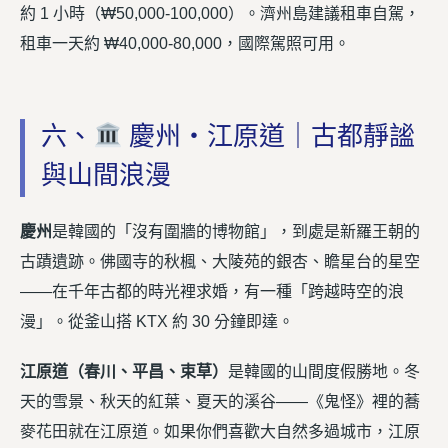
約 1 小時（₩50,000-100,000）。濟州島建議租車自駕，
租車一天約 ₩40,000-80,000，國際駕照可用。
六、
慶州・江原道｜古都靜謐
與山間浪漫
慶州
是韓國的「沒有圍牆的博物館」，到處是新羅王朝的
古蹟遺跡。佛國寺的秋楓、大陵苑的銀杏、瞻星台的星空
——在千年古都的時光裡求婚，有一種「跨越時空的浪
漫」。從釜山搭 KTX 約 30 分鐘即達。
江原道（春川、平昌、束草）
是韓國的山間度假勝地。冬
天的雪景、秋天的紅葉、夏天的溪谷——《鬼怪》裡的蕎
麥花田就在江原道。如果你們喜歡大自然多過城市，江原