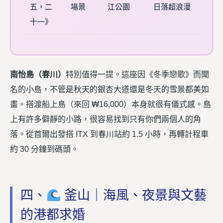
五，二
場景
江公園
日落超浪漫
十一》
南怡島（春川）
特別值得一提。這座因《冬季戀歌》而聞
名的小島，不管是秋天的銀杏大道還是冬天的雪景都美如
畫。搭渡船上島（來回 ₩16,000）本身就很有儀式感。島
上有許多僻靜的小路，很容易找到只有你們兩個人的角
落。從首爾出發搭 ITX 到春川站約 1.5 小時，再轉計程車
約 30 分鐘到碼頭。
四、
釜山｜海風、夜景與文藝
的港都求婚