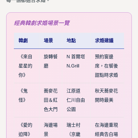
每一個都適合求婚。
經典韓劇求婚場景一覽
韓劇
場景
地點
求婚建議
《來自
旋轉餐
N 首爾塔
預約窗邊
星星的
廳
N.Grill
席，在餐後
你》
甜點時求婚
《鬼
蕎麥花
江原道
秋天蕎麥花
怪》
田＆紅
仁川自由
開時最美
色大門
公園
《愛的
海邊場
瑞士村
在海邊重現
迫降》
景
（京畿
經典告白場