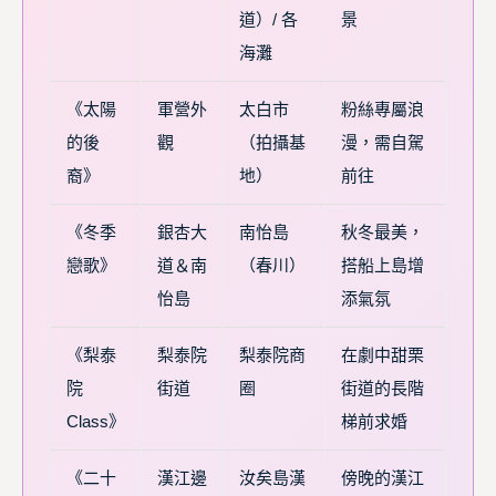
道）/ 各
景
海灘
《太陽
軍營外
太白市
粉絲專屬浪
的後
觀
（拍攝基
漫，需自駕
裔》
地）
前往
《冬季
銀杏大
南怡島
秋冬最美，
戀歌》
道＆南
（春川）
搭船上島增
怡島
添氣氛
《梨泰
梨泰院
梨泰院商
在劇中甜栗
院
街道
圈
街道的長階
Class》
梯前求婚
《二十
漢江邊
汝矣島漢
傍晚的漢江