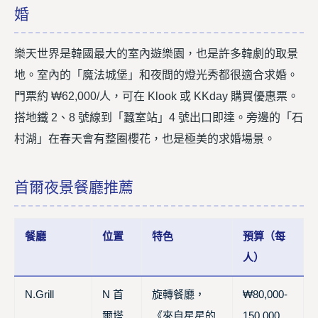
婚
樂天世界是韓國最大的室內遊樂園，也是許多韓劇的取景
地。室內的「魔法城堡」和夜間的燈光秀都很適合求婚。
門票約 ₩62,000/人，可在 Klook 或 KKday 購買優惠票。
搭地鐵 2、8 號線到「蠶室站」4 號出口即達。旁邊的「石
村湖」在春天會有整圈櫻花，也是極美的求婚場景。
首爾夜景餐廳推薦
餐廳
位置
特色
預算（每
人）
N.Grill
N 首
旋轉餐廳，
₩80,000-
爾塔
《來自星星的
150,000