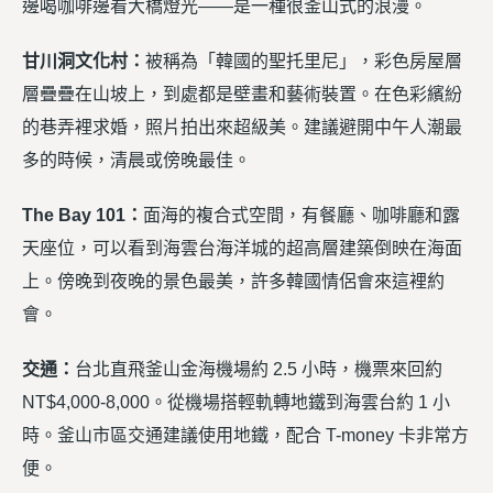
邊喝咖啡邊看大橋燈光——是一種很釜山式的浪漫。
甘川洞文化村：
被稱為「韓國的聖托里尼」，彩色房屋層
層疊疊在山坡上，到處都是壁畫和藝術裝置。在色彩繽紛
的巷弄裡求婚，照片拍出來超級美。建議避開中午人潮最
多的時候，清晨或傍晚最佳。
The Bay 101：
面海的複合式空間，有餐廳、咖啡廳和露
天座位，可以看到海雲台海洋城的超高層建築倒映在海面
上。傍晚到夜晚的景色最美，許多韓國情侶會來這裡約
會。
交通：
台北直飛釜山金海機場約 2.5 小時，機票來回約
NT$4,000-8,000。從機場搭輕軌轉地鐵到海雲台約 1 小
時。釜山市區交通建議使用地鐵，配合 T-money 卡非常方
便。