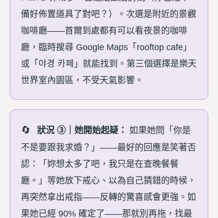
備好佈置道具了對吧？）。次選是附近的景觀
咖啡廳——首爾到處都有可以看夜景的咖啡
廳，臨時搜尋 Google Maps「rooftop cafe」
或「야경 카페」就能找到。第三個選擇是樂天
世界室內園區，不受天氣影響。
狀況 ③｜她開始起疑：
如果她問「你是
不是要跟我求婚？」——最好的回應是笑著否
認：「妳想太多了吧，我只是在查晚餐餐
廳。」等她放下戒心、以為自己猜錯的時候，
再突然拿出戒指——反轉的驚喜感會更強。如
果她已經 90% 確定了——那就別再拖，找最