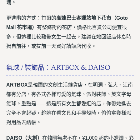
瑰。
更進階的方式：首爾的
高速巴士客運站地下花市（Goto
Mall 花市場）
有整條街的花店，價格比百貨公司便宜很
多，但這裡比較難帶女生一起去。建議在她回飯店休息時
獨自前往，或提前一天買好請飯店代收。
氣球 / 裝飾品：ARTBOX & DAISO
ARTBOX
是韓國的文創生活雜貨店，在明洞、弘大、江南
都有分店，有各式各樣可愛的氣球、派對裝飾、英文字母
氣球。重點是——這是所有女生都愛逛的店，你帶她進去
完全不會起疑，趁她在看文具和手機殼時，偷偷拿幾樣派
對用品去結帳。
DAISO（大創）
在韓國無處不在，¥1,000 起的小蠟燭、彩