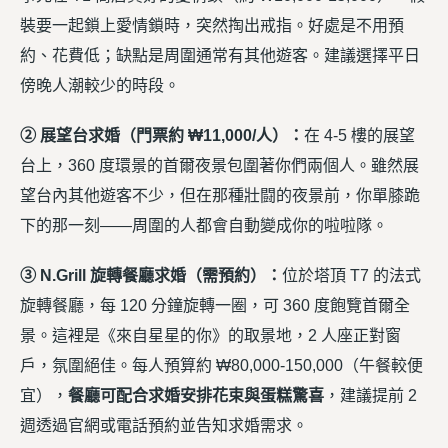
裝要一起鎖上愛情鎖時，突然掏出戒指。好處是不用預
約、花費低；缺點是周圍通常有其他遊客。建議選擇平日
傍晚人潮較少的時段。
② 展望台求婚（門票約 ₩11,000/人）：
在 4-5 樓的展望
台上，360 度環景的首爾夜景包圍著你們兩個人。雖然展
望台內其他遊客不少，但在那種壯闘的夜景前，你單膝跪
下的那一刻——周圍的人都會自動變成你的啦啦隊。
③ N.Grill 旋轉餐廳求婚（需預約）：
位於塔頂 T7 的法式
旋轉餐廳，每 120 分鐘旋轉一圈，可 360 度飽覽首爾全
景。這裡是《來自星星的你》的取景地，2 人座正對窗
戶，氛圍絕佳。每人預算約 ₩80,000-150,000（午餐較便
宜），
餐廳可配合求婚安排花束與蛋糕驚喜
，建議提前 2
週透過官網或電話預約並告知求婚需求。