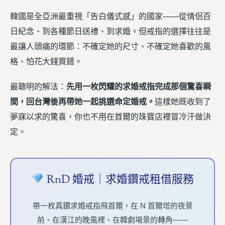
韓國是全亞洲最重視「告白儀式感」的國家——從情侶百
日紀念、到各種節日送禮、到求婚。但戒指的選擇往往是
最讓人頭痛的環節：不確定她的尺寸、不確定她喜歡的風
格、怕花大錢買錯。
最聰明的解法：
先用一枚閃耀的求婚戒指完成那個驚喜瞬
間，回台灣後再帶她一起挑選命定婚戒。
這樣她既收到了
夢寐以求的驚喜，你也不用在首爾的珠寶店裡冒冷汗做決
定。
RnD 婚戒｜求婚鑽戒租借服務
帶一枚真鑽求婚戒指飛首爾，在 N 首爾塔的夜景
前、在漢江的晚風裡、在韓劇場景的轉角——