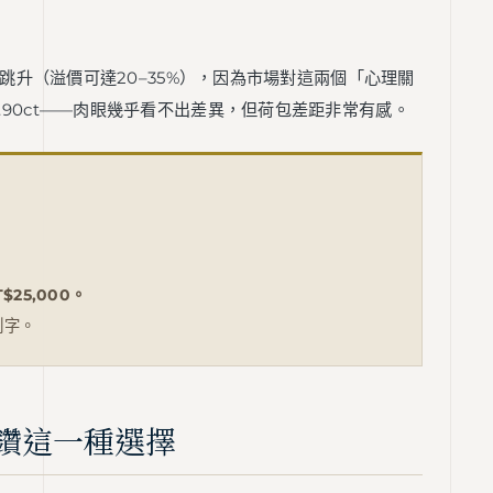
的價格跳升（溢價可達20–35%），因為市場對這兩個「心理關
0.90ct——肉眼幾乎看不出差異，但荷包差距非常有感。
$25,000。
刻字。
鑽這一種選擇