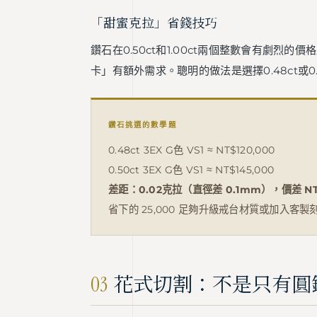
「甜蜜克拉」省錢技巧
鑽石在0.50ct和1.00ct兩個整數會有劇烈
卡」有額外需求。聰明的做法是選擇0.48ct或
鑽石挑選的數學題
0.48ct 3EX G色 VS1 ≈ NT$120,000
0.50ct 3EX G色 VS1 ≈ NT$145,000
差距：0.02克拉（直徑差 0.1mm），價差 NT
省下的 25,000 足夠升級戒台材質或加入客製
03
花式切割：不是只有圓