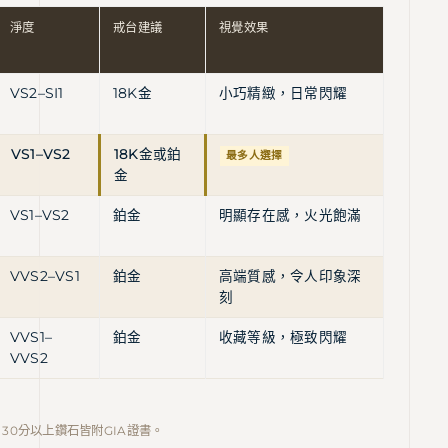
淨度
戒台建議
視覺效果
VS2–SI1
18K金
小巧精緻，日常閃耀
VS1–VS2
18K金或鉑
最多人選擇
金
VS1–VS2
鉑金
明顯存在感，火光飽滿
VVS2–VS1
鉑金
高端質感，令人印象深
刻
VVS1–
鉑金
收藏等級，極致閃耀
VVS2
30分以上鑽石皆附GIA證書。