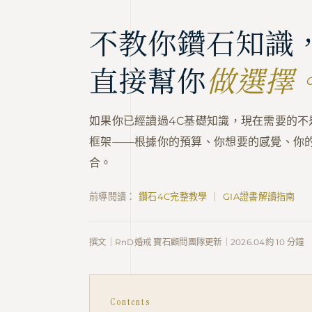
不教你鑽石知識
直接幫你
做選擇
如果你已經讀過4C基礎知識，現在需要的
框架——根據你的預算、你想要的感覺、你
合。
前導閱讀：
鑽石4C完整教學
｜
GIA證書解讀指南
撰文｜RnD婚戒 寶石顧問團隊
更新｜2026.04
約 10 分鐘
Contents