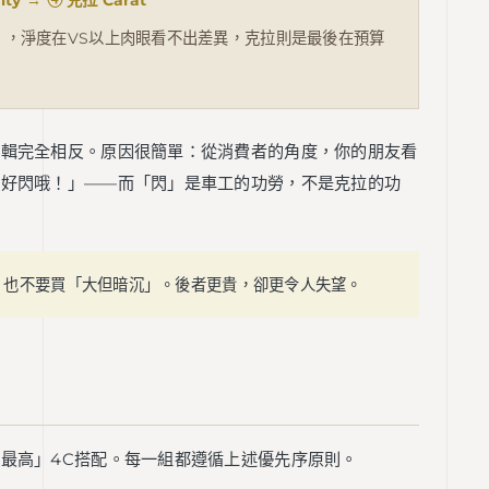
ity → ④ 克拉 Carat
」，淨度在VS以上肉眼看不出差異，克拉則是最後在預算
邏輯完全相反。原因很簡單：從消費者的角度，你的朋友看
「好閃哦！」——而「閃」是車工的功勞，不是克拉的功
，也不要買「大但暗沉」。後者更貴，卻更令人失望。
最高」4C搭配。每一組都遵循上述優先序原則。