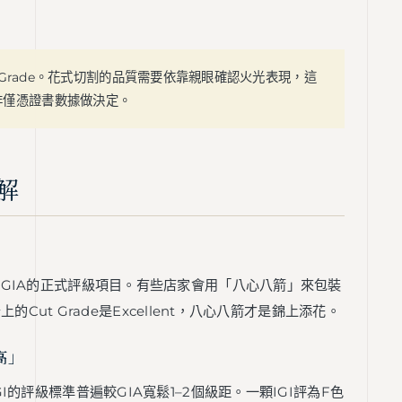
t Grade。花式切割的品質需要依靠親眼確認火光表現，這
非僅憑證書數據做決定。
解
GIA的正式評級項目。有些店家會用「八心八箭」來包裝
的Cut Grade是Excellent，八心八箭才是錦上添花。
高」
的評級標準普遍較GIA寬鬆1–2個級距。一顆IGI評為F色