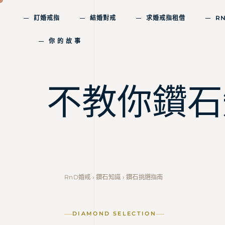
訂婚戒指
結婚對戒
求婚戒指租借
R
你 的 故 事
不教你鑽石
RnD婚戒
›
鑽石知識
› 鑽石挑選指南
DIAMOND SELECTION