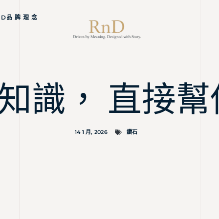
ND品 牌 理 念
知識， 直接幫
14 1 月, 2026
鑽石