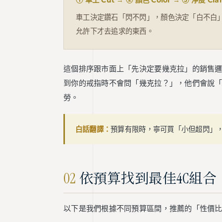
① 車工 Cut → ② 顏色 Color → ③ 淨度 Clar
車工決定鑽石「閃不閃」，顏色決定「白不白
允許下才去追求的東西。
這個排序跟市面上「先決定要幾克拉」的銷售
到你的戒指時不會問「幾克拉？」，他們會說
勞。
白話翻譯：
預算有限時，寧可買「小但超閃」
02
依預算找到最佳4C組合
以下是我們根據不同預算區間，推薦的「性價比