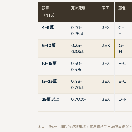
預算
克拉建議
車工
顏色
（NT$）
4–6萬
0.20–
3EX
G–
0.25ct
H
6–10萬
0.25–
3EX
G–
0.35ct
H
10–15萬
0.30–
3EX
F–G
0.48ct
15–25萬
0.48–
3EX
E–G
0.70ct
25萬以上
0.70ct+
3EX
D–F
＊以上為RnD顧問的經驗建議，實際價格受市場供需影響。