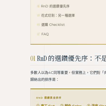
01
RnD 的選鑽優先序
03
花式切割：另一種選擇
05
選購 Checklist
07
FAQ
01
RnD 的選鑽優先序：不
多數人以為4C同等重要，但實務上，它們對「
歸納出的排序是：
RND 選鑽黃金排序