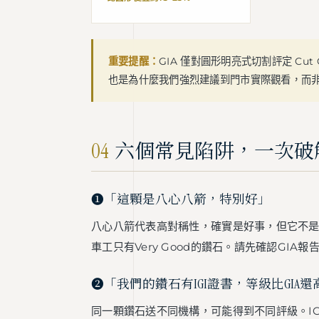
重要提醒：
GIA 僅對圓形明亮式切割評定 Cu
也是為什麼我們強烈建議到門市實際觀看，而
04
六個常見陷阱，一次破
❶「這顆是八心八箭，特別好」
八心八箭代表高對稱性，確實是好事，但它不是
車工只有Very Good的鑽石。請先確認GIA報告上
❷「我們的鑽石有IGI證書，等級比GIA還
同一顆鑽石送不同機構，可能得到不同評級。IGI