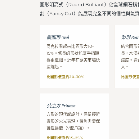
圓形明亮式（Round Brilliant）佔全
割（Fancy Cut）能展現完全不同的個性與氣
橢圓形 Oval
梨形 Pear
同克拉看起來比圓形大10–
結合圓形
15%。修長的形狀能讓手指顯
長，水滴
得更纖細。近年在歐美市場快
識度。適
速崛起。
人。
比圓形便宜約20–30%
比圓形便宜
公主方 Princess
方形的現代感設計，保留接近
圓形的火光表現。稜角需要保
護性鑲嵌（V型爪鑲）。
比圓形便宜約15–25%