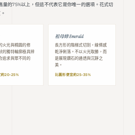
球鑽石銷售量的75%以上，但這不代表它是你唯一的選項。花式切
質。
祖母綠 Emerald
的火光與橢圓的修
長方形的階梯式切割，線條感
狀的獨特輪廓極具辨
乾淨俐落。不以火光取勝，而
合追求與眾不同的
是展現鑽石的通透與沉靜之
美。
約20–25%
比圓形便宜約25–35%