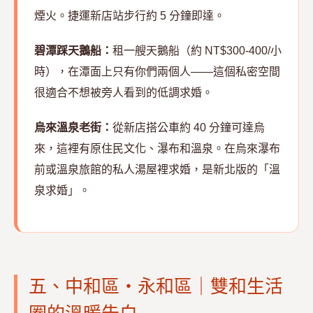
煙火。捷運新店站步行約 5 分鐘即達。
碧潭踩天鵝船：
租一艘天鵝船（約 NT$300-400/小
時），在潭面上只有你們兩個人——這個私密空間
很適合不想被旁人看到的低調求婚。
烏來溫泉老街：
從新店搭公車約 40 分鐘可達烏
來，這裡有原住民文化、瀑布和溫泉。在烏來瀑布
前或溫泉旅館的私人湯屋裡求婚，是新北版的「溫
泉求婚」。
五、中和區・永和區｜雙和生活