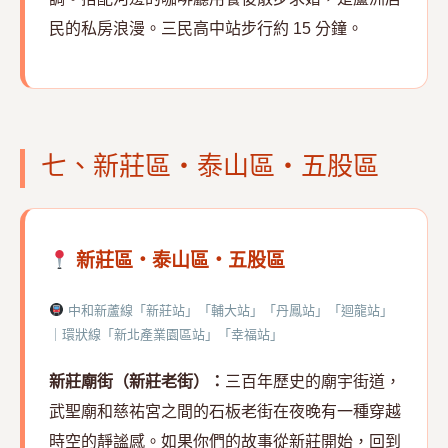
民的私房浪漫。三民高中站步行約 15 分鐘。
七、新莊區・泰山區・五股區
新莊區・泰山區・五股區
中和新蘆線「新莊站」「輔大站」「丹鳳站」「迴龍站」
｜環狀線「新北產業園區站」「幸福站」
新莊廟街（新莊老街）：
三百年歷史的廟宇街道，
武聖廟和慈祐宮之間的石板老街在夜晚有一種穿越
時空的靜謐感。如果你們的故事從新莊開始，回到