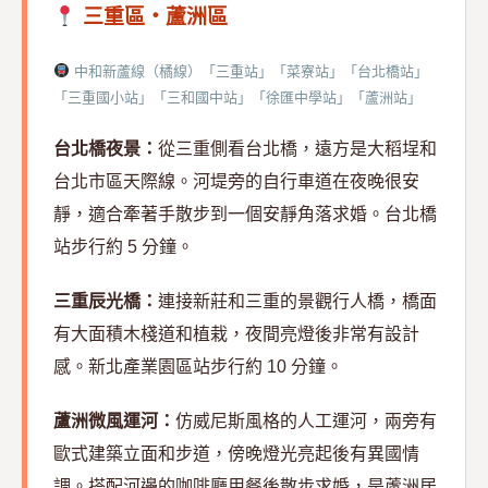
三重區・蘆洲區
中和新蘆線（橘線）「三重站」「菜寮站」「台北橋站」
「三重國小站」「三和國中站」「徐匯中學站」「蘆洲站」
台北橋夜景：
從三重側看台北橋，遠方是大稻埕和
台北市區天際線。河堤旁的自行車道在夜晚很安
靜，適合牽著手散步到一個安靜角落求婚。台北橋
站步行約 5 分鐘。
三重辰光橋：
連接新莊和三重的景觀行人橋，橋面
有大面積木棧道和植栽，夜間亮燈後非常有設計
感。新北產業園區站步行約 10 分鐘。
蘆洲微風運河：
仿威尼斯風格的人工運河，兩旁有
歐式建築立面和步道，傍晚燈光亮起後有異國情
調。搭配河邊的咖啡廳用餐後散步求婚，是蘆洲居