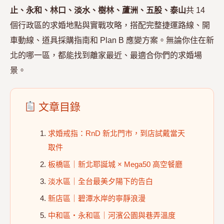
止、永和、林口、淡水、樹林、蘆洲、五股、泰山
共 14
個行政區的求婚地點與實戰攻略，搭配完整捷運路線、開
車動線、道具採購指南和 Plan B 應變方案。無論你住在新
北的哪一區，都能找到離家最近、最適合你們的求婚場
景。
文章目錄
求婚戒指：RnD 新北門市，到店試戴當天
取件
板橋區｜新北耶誕城 × Mega50 高空餐廳
淡水區｜全台最美夕陽下的告白
新店區｜碧潭水岸的寧靜浪漫
中和區・永和區｜河濱公園與巷弄溫度