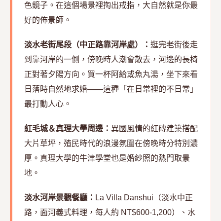
色鏡子。在這個場景裡掏出戒指，大自然就是你最
好的佈景師。
淡水老街尾段（中正路靠河岸處）：
逛完老街後走
到靠河岸的一側，傍晚時人潮會散去，河邊的長椅
正對著夕陽方向。買一杯阿給或魚丸湯，坐下來看
日落時自然地求婚——這種「在日常裡的不日常」
最打動人心。
紅毛城＆真理大學周邊：
異國風情的紅磚建築搭配
大片草坪，殖民時代的浪漫氛圍在傍晚時分特別濃
厚。真理大學的牛津學堂也是婚紗照的熱門取景
地。
淡水河岸景觀餐廳：
La Villa Danshui（淡水中正
路，面河義式料理，每人約 NT$600-1,200）、水