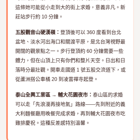
這條她可能從小走到大的街上求婚，意義非凡。新
莊站步行約 10 分鐘。
五股觀音山硬漢嶺：
登頂後可以 360 度看到台北
盆地、淡水河出海口和關渡平原，是北台灣視野最
開闊的觀景點之一。步行登頂約 60 分鐘需要一些
體力，但在山頂上只有你們和整片天空。日出和日
落時分最壯觀。開車走國道 1 號五股交流道下，或
從蘆洲搭公車橘 20 到凌雲禪寺起登。
泰山全興工業區 → 輔大花園夜市：
泰山區的求婚
可以走「先浪漫再接地氣」路線——先到附近的義
大利麵餐廳用晚餐完成求婚，再到輔大花園夜市吃
雞排慶祝。這種反差感特別溫馨。