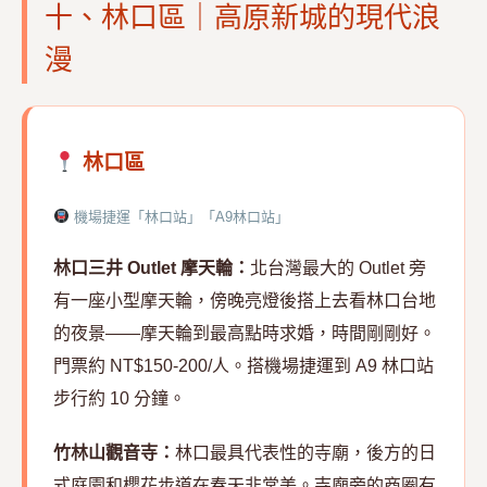
十、林口區｜高原新城的現代浪
漫
林口區
機場捷運「林口站」「A9林口站」
林口三井 Outlet 摩天輪：
北台灣最大的 Outlet 旁
有一座小型摩天輪，傍晚亮燈後搭上去看林口台地
的夜景——摩天輪到最高點時求婚，時間剛剛好。
門票約 NT$150-200/人。搭機場捷運到 A9 林口站
步行約 10 分鐘。
竹林山觀音寺：
林口最具代表性的寺廟，後方的日
式庭園和櫻花步道在春天非常美。寺廟旁的商圈有