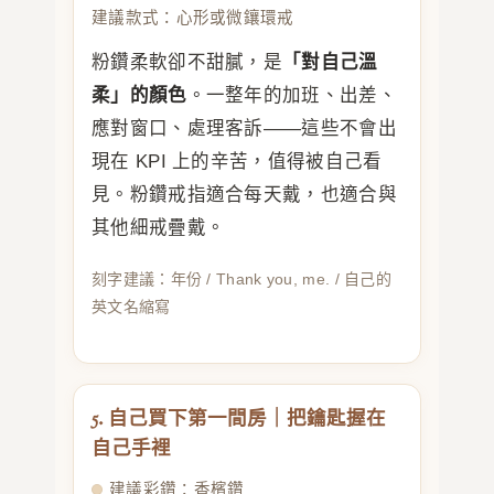
建議款式：心形或微鑲環戒
粉鑽柔軟卻不甜膩，是
「對自己溫
柔」的顏色
。一整年的加班、出差、
應對窗口、處理客訴——這些不會出
現在 KPI 上的辛苦，值得被自己看
見。粉鑽戒指適合每天戴，也適合與
其他細戒疊戴。
刻字建議：年份 / Thank you, me. / 自己的
英文名縮寫
5. 自己買下第一間房｜把鑰匙握在
自己手裡
建議彩鑽：香檳鑽