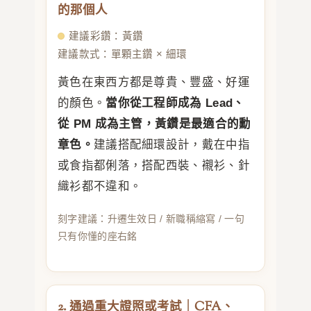
的那個人
建議彩鑽：黃鑽
建議款式：單顆主鑽 × 細環
黃色在東西方都是尊貴、豐盛、好運
的顏色。
當你從工程師成為 Lead、
從 PM 成為主管，黃鑽是最適合的勳
章色。
建議搭配細環設計，戴在中指
或食指都俐落，搭配西裝、襯衫、針
織衫都不違和。
刻字建議：升遷生效日 / 新職稱縮寫 / 一句
只有你懂的座右銘
2. 通過重大證照或考試｜CFA、