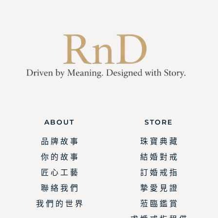
ABOUT
STORE
品 牌 故 事
珠 寶 典 藏
你 的 故 事
結 婚 對 戒
匠 心 工 藝
訂 婚 戒 指
聯 絡 我 們
摯 愛 見 證
我 們 的 世 界
蒞 臨 鑑 賞