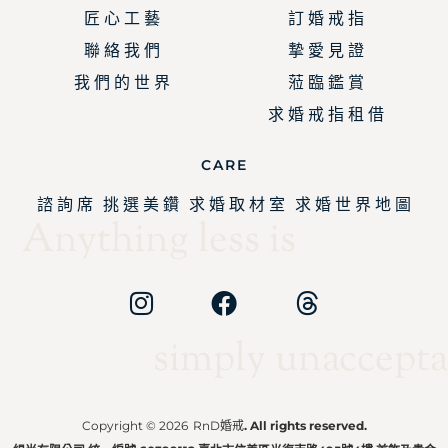
匠 心 工 藝
訂 婚 戒 指
聯 絡 我 們
摯 愛 見 證
我 們 的 世 界
蒞 臨 鑑 賞
求 婚 戒 指 租 借
CARE
諮 詢 席
挑 選 美 鑽
求 婚 取 材 室
求 婚 世 界 地 圖
Anything less is
simply unaccepta
Copyright © 2026
RnD婚戒
. All rights reserved.