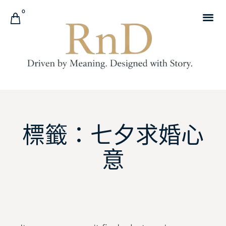
0
標籤：七夕求婚心
意