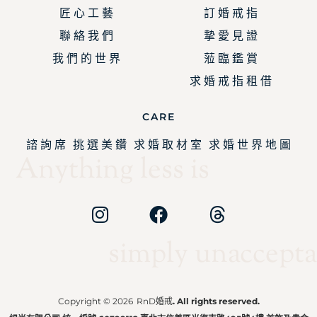
匠 心 工 藝
訂 婚 戒 指
聯 絡 我 們
摯 愛 見 證
我 們 的 世 界
蒞 臨 鑑 賞
求 婚 戒 指 租 借
CARE
諮 詢 席
挑 選 美 鑽
求 婚 取 材 室
求 婚 世 界 地 圖
Anything less is
simply unaccepta
Copyright © 2026
RnD婚戒
. All rights reserved.