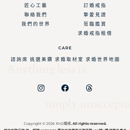
匠 心 工 藝
訂 婚 戒 指
聯 絡 我 們
摯 愛 見 證
我 們 的 世 界
蒞 臨 鑑 賞
求 婚 戒 指 租 借
CARE
諮 詢 席
挑 選 美 鑽
求 婚 取 材 室
求 婚 世 界 地 圖
Anything less is
simply unaccepta
Copyright © 2026
RnD婚戒
. All rights reserved.