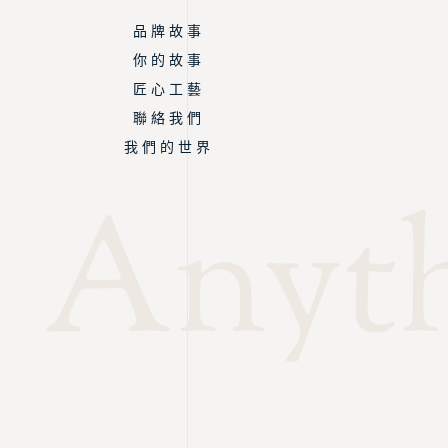
品 牌 故 事
你 的 故 事
匠 心 工 藝
聯 絡 我 們
我 們 的 世 界
Anyth