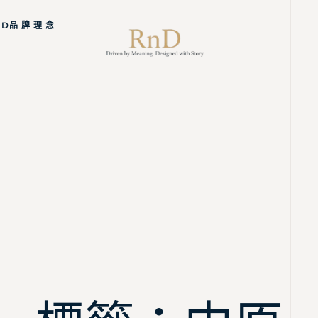
ND品 牌 理 念