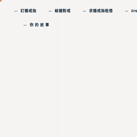
訂婚戒指
結婚對戒
求婚戒指租借
R
你 的 故 事