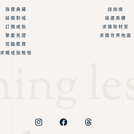
珠 寶 典 藏
諮 詢 席
結 婚 對 戒
挑 選 美 鑽
訂 婚 戒 指
求 婚 取 材 室
摯 愛 見 證
求 婚 世 界 地 圖
蒞 臨 鑑 賞
求 婚 戒 指 租 借
ing les