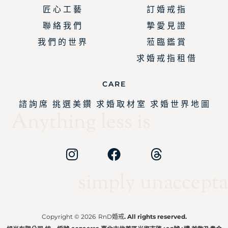
匠 心 工 藝
訂 婚 戒 指
聯 絡 我 們
摯 愛 見 證
我 們 的 世 界
蒞 臨 鑑 賞
求 婚 戒 指 租 借
CARE
諮 詢 席
挑 選 美 鑽
求 婚 取 材 室
求 婚 世 界 地 圖
Anything less is
simply unaccepta
Copyright © 2026
RnD婚戒
. All rights reserved.