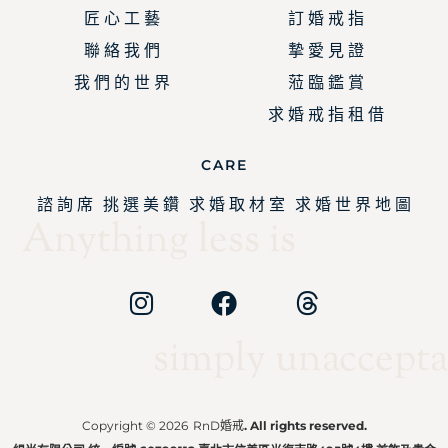
匠 心 工 藝
訂 婚 戒 指
聯 絡 我 們
摯 愛 見 證
我 們 的 世 界
蒞 臨 鑑 賞
求 婚 戒 指 租 借
CARE
諮 詢 席
挑 選 美 鑽
求 婚 取 材 室
求 婚 世 界 地 圖
Anything less is
simply unaccepta
Copyright © 2026
RnD婚戒
. All rights reserved.