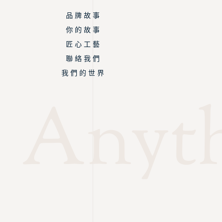
品 牌 故 事
你 的 故 事
匠 心 工 藝
聯 絡 我 們
我 們 的 世 界
Anyth