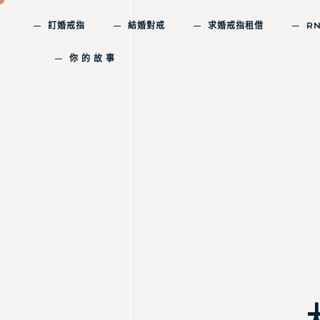
訂婚戒指
結婚對戒
求婚戒指租借
R
你 的 故 事