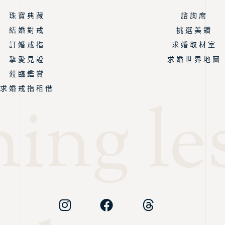
珠 寶 典 藏
諮 詢 席
結 婚 對 戒
挑 選 美 鑽
訂 婚 戒 指
求 婚 取 材 室
摯 愛 見 證
求 婚 世 界 地 圖
蒞 臨 鑑 賞
求 婚 戒 指 租 借
ing les