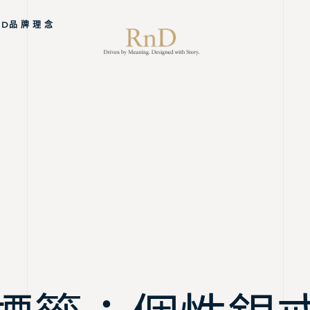
ND品 牌 理 念