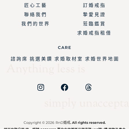
匠 心 工 藝
訂 婚 戒 指
聯 絡 我 們
摯 愛 見 證
我 們 的 世 界
蒞 臨 鑑 賞
求 婚 戒 指 租 借
CARE
諮 詢 席
挑 選 美 鑽
求 婚 取 材 室
求 婚 世 界 地 圖
Anything less is
simply unaccepta
Copyright © 2026
RnD婚戒
. All rights reserved.