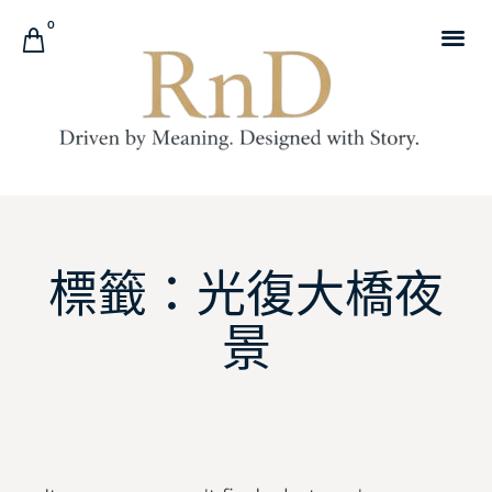
0
標籤：光復大橋夜
景