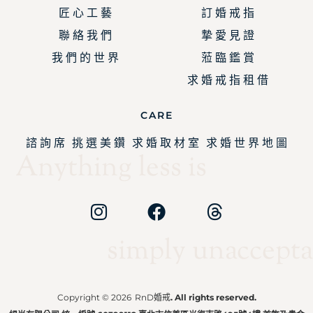
匠 心 工 藝
訂 婚 戒 指
聯 絡 我 們
摯 愛 見 證
我 們 的 世 界
蒞 臨 鑑 賞
求 婚 戒 指 租 借
CARE
諮 詢 席
挑 選 美 鑽
求 婚 取 材 室
求 婚 世 界 地 圖
Anything less is
simply unaccepta
Copyright © 2026
RnD婚戒
. All rights reserved.