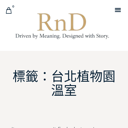
0
標籤：台北植物園
溫室