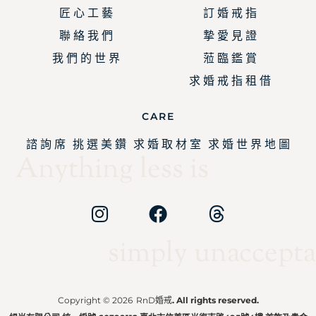
匠 心 工 藝
訂 婚 戒 指
聯 絡 我 們
摯 愛 見 證
我 們 的 世 界
蒞 臨 鑑 賞
求 婚 戒 指 租 借
CARE
諮 詢 席
挑 選 美 鑽
求 婚 取 材 室
求 婚 世 界 地 圖
Anything less is
simply unaccepta
Copyright © 2026
RnD婚戒
. All rights reserved.