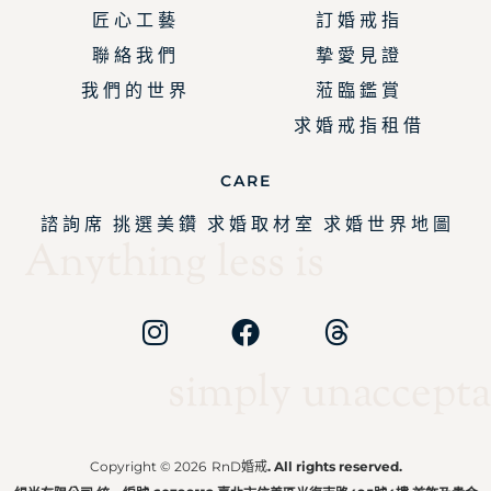
匠 心 工 藝
訂 婚 戒 指
聯 絡 我 們
摯 愛 見 證
我 們 的 世 界
蒞 臨 鑑 賞
求 婚 戒 指 租 借
CARE
諮 詢 席
挑 選 美 鑽
求 婚 取 材 室
求 婚 世 界 地 圖
Anything less is
simply unaccepta
Copyright © 2026
RnD婚戒
. All rights reserved.