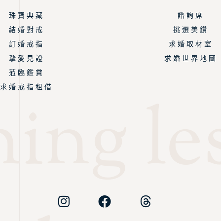
珠 寶 典 藏
諮 詢 席
結 婚 對 戒
挑 選 美 鑽
訂 婚 戒 指
求 婚 取 材 室
摯 愛 見 證
求 婚 世 界 地 圖
蒞 臨 鑑 賞
求 婚 戒 指 租 借
ing les