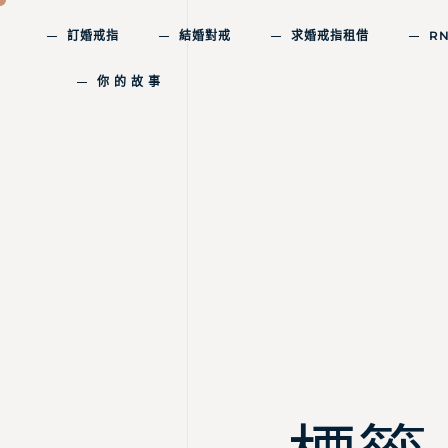
訂婚戒指
結婚對戒
求婚戒指租借
R
你 的 故 事