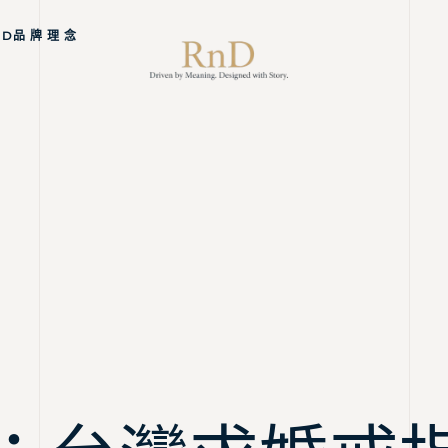
ND品 牌 理 念