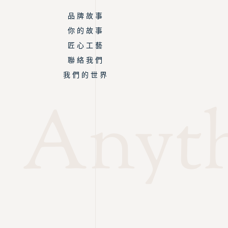
品 牌 故 事
你 的 故 事
匠 心 工 藝
聯 絡 我 們
我 們 的 世 界
Anyth