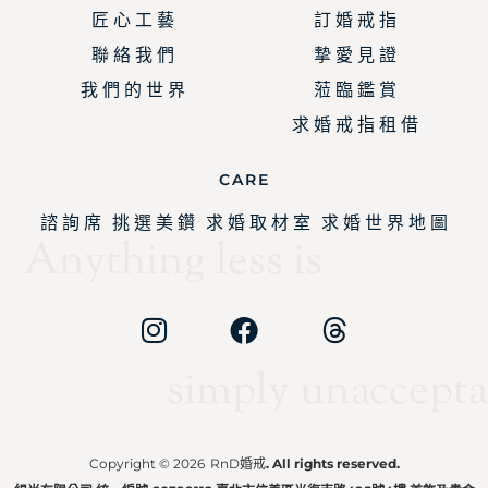
匠 心 工 藝
訂 婚 戒 指
聯 絡 我 們
摯 愛 見 證
我 們 的 世 界
蒞 臨 鑑 賞
求 婚 戒 指 租 借
CARE
諮 詢 席
挑 選 美 鑽
求 婚 取 材 室
求 婚 世 界 地 圖
Anything less is
simply unaccepta
Copyright © 2026
RnD婚戒
. All rights reserved.