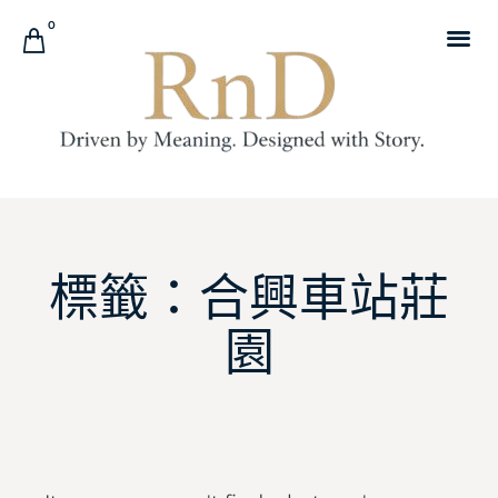
0
標籤：合興車站莊
園