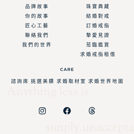
品 牌 故 事
珠 寶 典 藏
你 的 故 事
結 婚 對 戒
匠 心 工 藝
訂 婚 戒 指
聯 絡 我 們
摯 愛 見 證
我 們 的 世 界
蒞 臨 鑑 賞
求 婚 戒 指 租 借
CARE
諮 詢 席
挑 選 美 鑽
求 婚 取 材 室
求 婚 世 界 地 圖
Anything less is
simply unaccepta