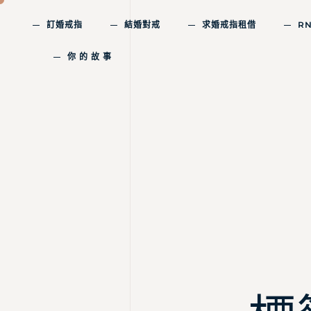
訂婚戒指
結婚對戒
求婚戒指租借
R
你 的 故 事