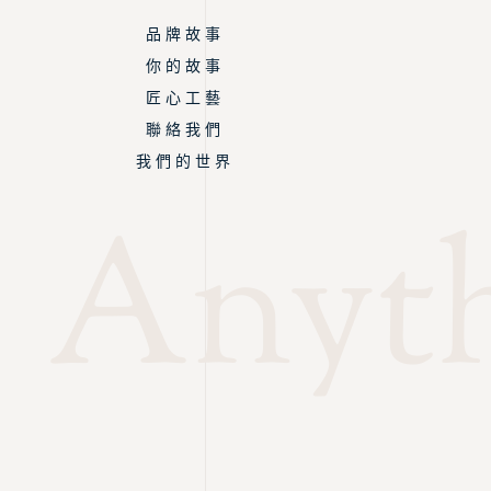
品 牌 故 事
你 的 故 事
匠 心 工 藝
聯 絡 我 們
我 們 的 世 界
Anyth