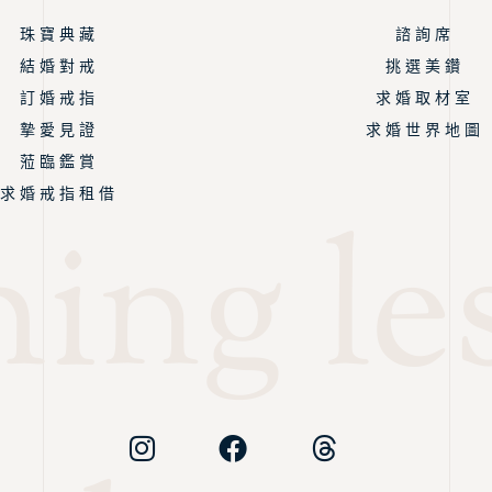
珠 寶 典 藏
諮 詢 席
結 婚 對 戒
挑 選 美 鑽
訂 婚 戒 指
求 婚 取 材 室
摯 愛 見 證
求 婚 世 界 地 圖
蒞 臨 鑑 賞
求 婚 戒 指 租 借
ing les