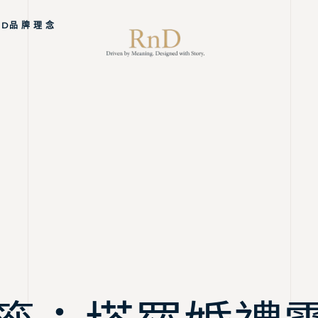
ND品 牌 理 念