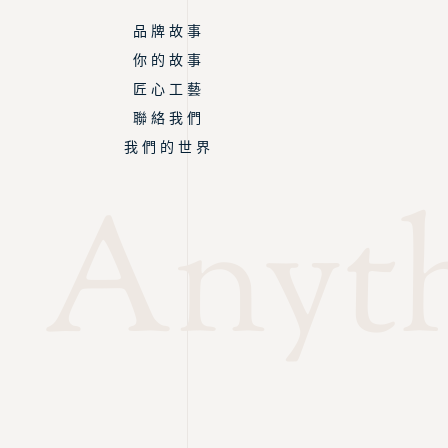
品 牌 故 事
你 的 故 事
匠 心 工 藝
聯 絡 我 們
我 們 的 世 界
Anyth