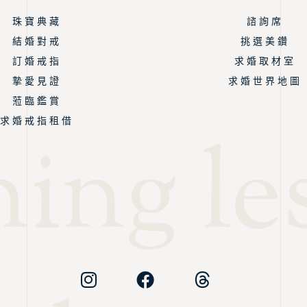
珠 寶 典 藏
諮 詢 席
結 婚 對 戒
挑 選 美 鑽
訂 婚 戒 指
求 婚 取 材 室
摯 愛 見 證
求 婚 世 界 地 圖
蒞 臨 鑑 賞
求 婚 戒 指 租 借
ing les