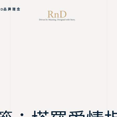
ND品 牌 理 念