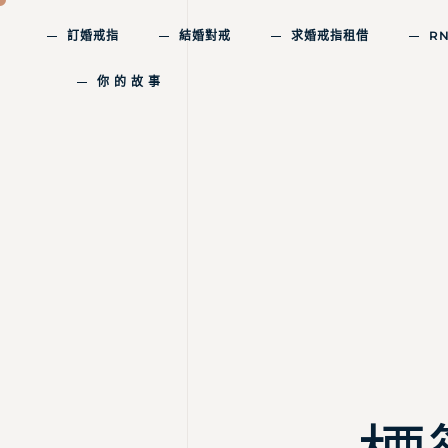
訂婚戒指
結婚對戒
求婚戒指租借
R
你 的 故 事