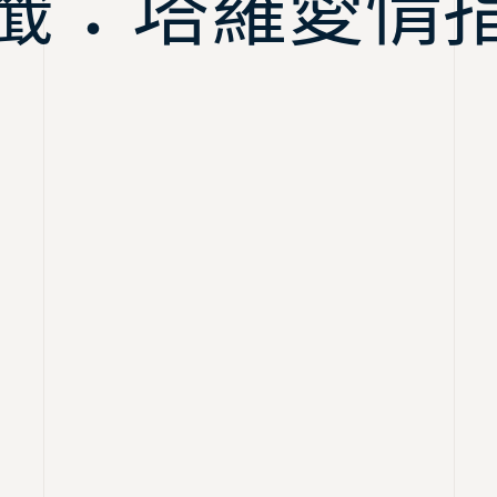
籤：塔羅愛情