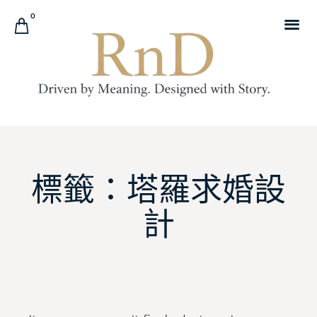
0
標籤：塔羅求婚設
計