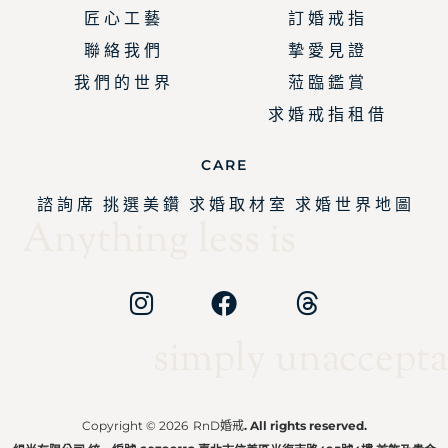
匠 心 工 藝
訂 婚 戒 指
聯 絡 我 們
摯 愛 見 證
我 們 的 世 界
蒞 臨 鑑 賞
求 婚 戒 指 租 借
CARE
諮 詢 席
挑 選 美 鑽
求 婚 取 材 室
求 婚 世 界 地 圖
Anything less is
simply unaccepta
Copyright © 2026
RnD婚戒
. All rights reserved.