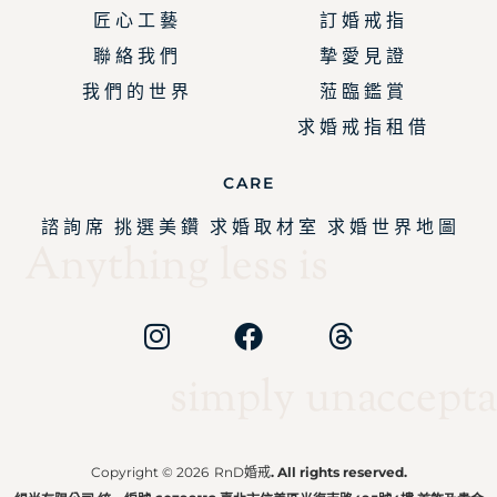
匠 心 工 藝
訂 婚 戒 指
聯 絡 我 們
摯 愛 見 證
我 們 的 世 界
蒞 臨 鑑 賞
求 婚 戒 指 租 借
CARE
諮 詢 席
挑 選 美 鑽
求 婚 取 材 室
求 婚 世 界 地 圖
Anything less is
simply unaccepta
Copyright © 2026
RnD婚戒
. All rights reserved.