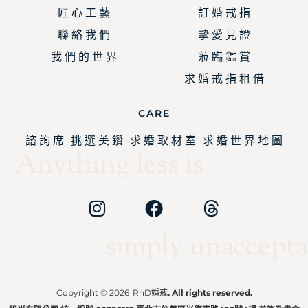
匠 心 工 藝
訂 婚 戒 指
聯 絡 我 們
摯 愛 見 證
我 們 的 世 界
蒞 臨 鑑 賞
求 婚 戒 指 租 借
CARE
諮 詢 席
挑 選 美 鑽
求 婚 取 材 室
求 婚 世 界 地 圖
Anything less is
simply unaccepta
Copyright © 2026
RnD婚戒
. All rights reserved.