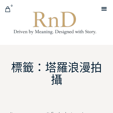
0
求 婚 戒 指 租 借
訂 婚 戒 指
結 婚 對 戒
品 牌 故 事
你 的 故 事
邀 您 來 店 鑑 賞
求 婚 世 界 地 圖
標籤：塔羅浪漫拍
攝