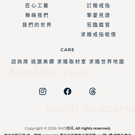
匠 心 工 藝
訂 婚 戒 指
聯 絡 我 們
摯 愛 見 證
我 們 的 世 界
蒞 臨 鑑 賞
求 婚 戒 指 租 借
CARE
諮 詢 席
挑 選 美 鑽
求 婚 取 材 室
求 婚 世 界 地 圖
Anything less is
simply unaccepta
Copyright © 2026
RnD婚戒
. All rights reserved.