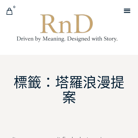
0
求 婚 戒 指 租 借
訂 婚 戒 指
結 婚 對 戒
品 牌 故 事
你 的 故 事
邀 您 來 店 鑑 賞
求 婚 世 界 地 圖
標籤：塔羅浪漫提
案