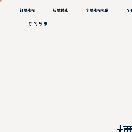
訂婚戒指
結婚對戒
求婚戒指租借
R
你 的 故 事