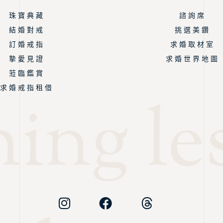
珠 寶 典 藏
諮 詢 席
結 婚 對 戒
挑 選 美 鑽
訂 婚 戒 指
求 婚 取 材 室
摯 愛 見 證
求 婚 世 界 地 圖
蒞 臨 鑑 賞
求 婚 戒 指 租 借
ing les