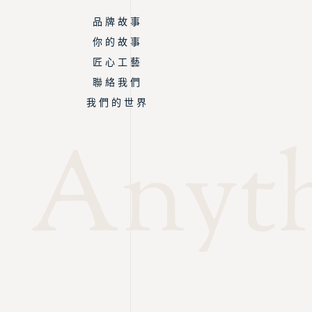
品 牌 故 事
你 的 故 事
匠 心 工 藝
聯 絡 我 們
我 們 的 世 界
Anyth