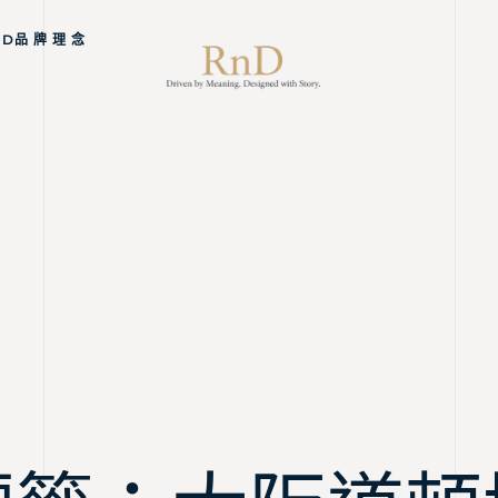
ND品 牌 理 念