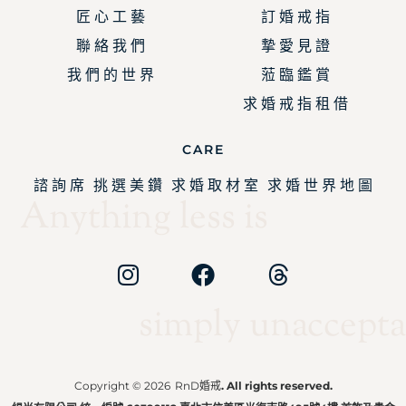
匠 心 工 藝
訂 婚 戒 指
聯 絡 我 們
摯 愛 見 證
我 們 的 世 界
蒞 臨 鑑 賞
求 婚 戒 指 租 借
CARE
諮 詢 席
挑 選 美 鑽
求 婚 取 材 室
求 婚 世 界 地 圖
Anything less is
simply unaccepta
Copyright © 2026
RnD婚戒
. All rights reserved.