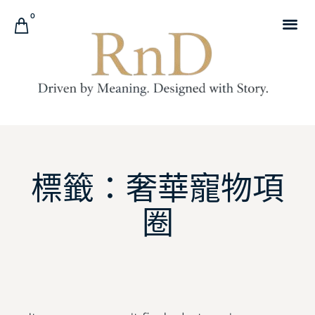
0
標籤：奢華寵物項
圈