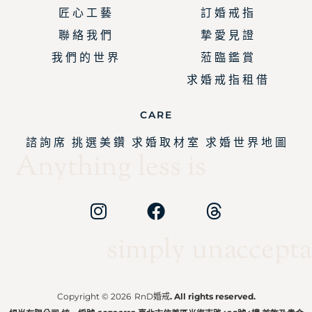
匠 心 工 藝
訂 婚 戒 指
聯 絡 我 們
摯 愛 見 證
我 們 的 世 界
蒞 臨 鑑 賞
求 婚 戒 指 租 借
CARE
諮 詢 席
挑 選 美 鑽
求 婚 取 材 室
求 婚 世 界 地 圖
Anything less is
simply unaccepta
Copyright © 2026
RnD婚戒
. All rights reserved.