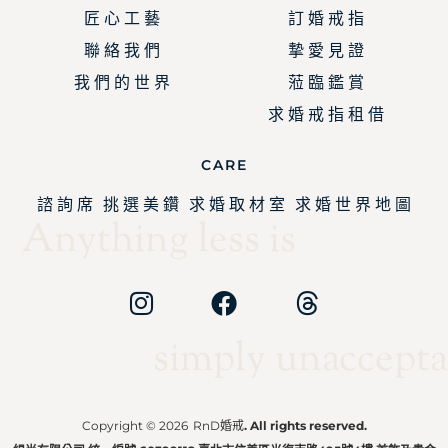
匠 心 工 藝
訂 婚 戒 指
聯 絡 我 們
摯 愛 見 證
我 們 的 世 界
蒞 臨 鑑 賞
求 婚 戒 指 租 借
CARE
諮 詢 席
挑 選 美 鑽
求 婚 取 材 室
求 婚 世 界 地 圖
Anything less is
simply unaccepta
Copyright © 2026
RnD婚戒
. All rights reserved.