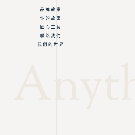
品 牌 故 事
你 的 故 事
匠 心 工 藝
聯 絡 我 們
我 們 的 世 界
Anyth