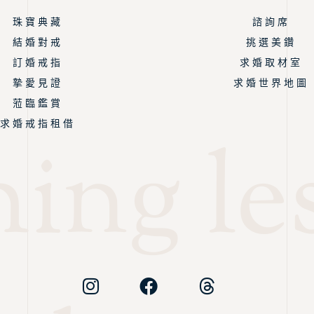
珠 寶 典 藏
諮 詢 席
結 婚 對 戒
挑 選 美 鑽
訂 婚 戒 指
求 婚 取 材 室
摯 愛 見 證
求 婚 世 界 地 圖
蒞 臨 鑑 賞
求 婚 戒 指 租 借
ing les