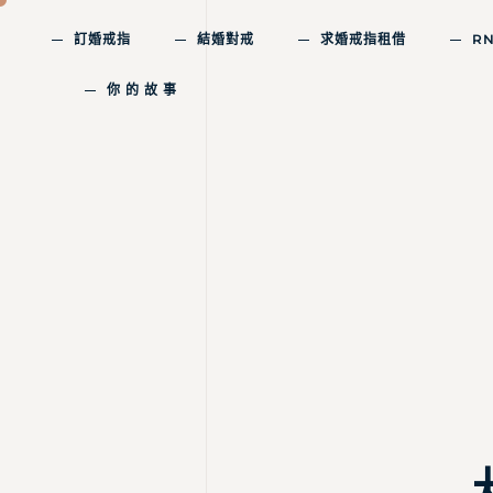
訂婚戒指
結婚對戒
求婚戒指租借
R
你 的 故 事