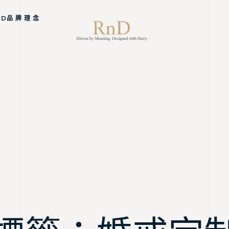
ND品 牌 理 念