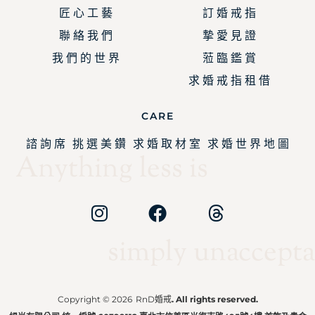
匠 心 工 藝
訂 婚 戒 指
聯 絡 我 們
摯 愛 見 證
我 們 的 世 界
蒞 臨 鑑 賞
求 婚 戒 指 租 借
CARE
諮 詢 席
挑 選 美 鑽
求 婚 取 材 室
求 婚 世 界 地 圖
Anything less is
simply unaccepta
Copyright © 2026
RnD婚戒
. All rights reserved.