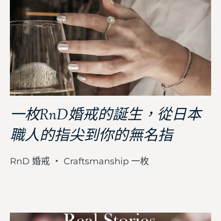
一枚RnD婚戒的誕生，從日本
職人的指尖到你的無名指
RnD 婚戒 ・ Craftsmanship 一枚