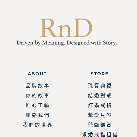
ABOUT
STORE
品 牌 故 事
珠 寶 典 藏
你 的 故 事
結 婚 對 戒
匠 心 工 藝
訂 婚 戒 指
聯 絡 我 們
摯 愛 見 證
我 們 的 世 界
蒞 臨 鑑 賞
求 婚 戒 指 租 借