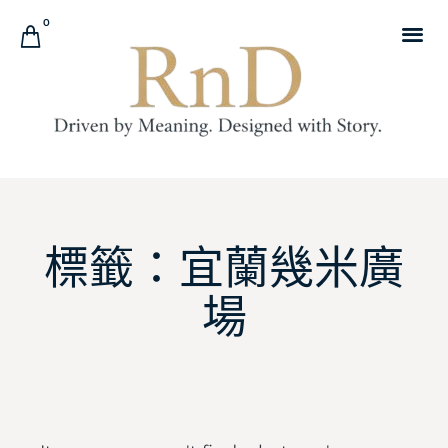
0
標籤：宜蘭幾米廣
場