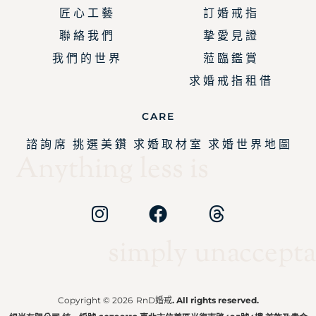
匠 心 工 藝
訂 婚 戒 指
聯 絡 我 們
摯 愛 見 證
我 們 的 世 界
蒞 臨 鑑 賞
求 婚 戒 指 租 借
CARE
諮 詢 席
挑 選 美 鑽
求 婚 取 材 室
求 婚 世 界 地 圖
Anything less is
simply unaccepta
Copyright © 2026
RnD婚戒
. All rights reserved.