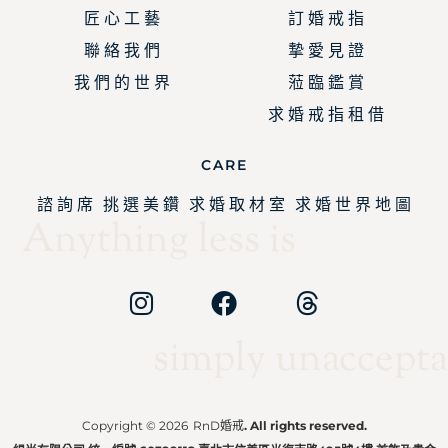
匠 心 工 藝
訂 婚 戒 指
聯 絡 我 們
摯 愛 見 證
我 們 的 世 界
蒞 臨 鑑 賞
求 婚 戒 指 租 借
CARE
諮 詢 席
挑 選 美 鑽
求 婚 取 材 室
求 婚 世 界 地 圖
Anything less is
simply unaccepta
Copyright © 2026
RnD婚戒
. All rights reserved.