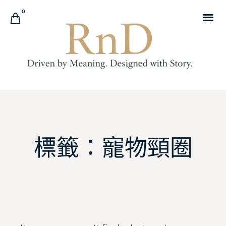
0
標籤：寵物頸圈