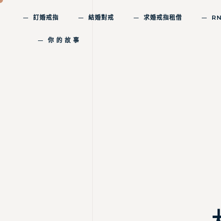
訂婚戒指
結婚對戒
求婚戒指租借
R
你 的 故 事