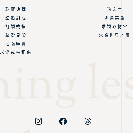
珠 寶 典 藏
諮 詢 席
結 婚 對 戒
挑 選 美 鑽
訂 婚 戒 指
求 婚 取 材 室
摯 愛 見 證
求 婚 世 界 地 圖
蒞 臨 鑑 賞
求 婚 戒 指 租 借
ing les