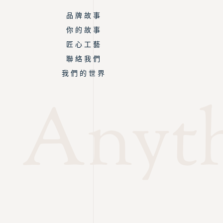
品 牌 故 事
你 的 故 事
匠 心 工 藝
聯 絡 我 們
我 們 的 世 界
Anyth