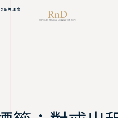
ND品 牌 理 念