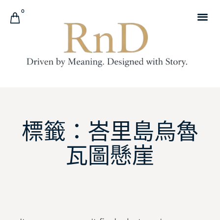
0
標籤：峇里島烏魯
瓦圖懸崖