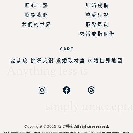
匠 心 工 藝
訂 婚 戒 指
聯 絡 我 們
摯 愛 見 證
我 們 的 世 界
蒞 臨 鑑 賞
求 婚 戒 指 租 借
CARE
諮 詢 席
挑 選 美 鑽
求 婚 取 材 室
求 婚 世 界 地 圖
Anything less is
simply unaccepta
Copyright © 2026
RnD婚戒
. All rights reserved.