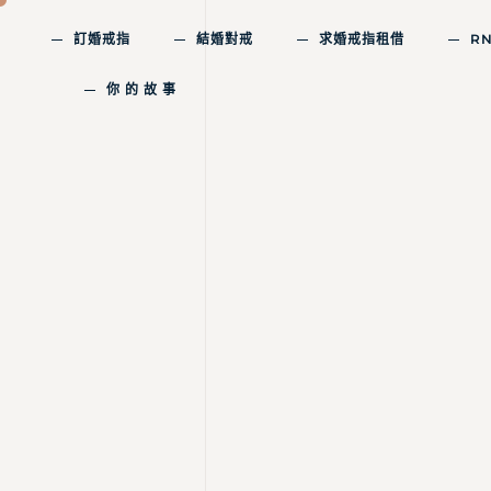
訂婚戒指
結婚對戒
求婚戒指租借
R
你 的 故 事