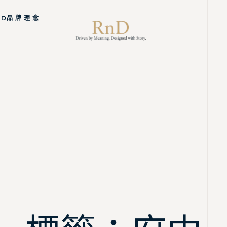
ND品 牌 理 念