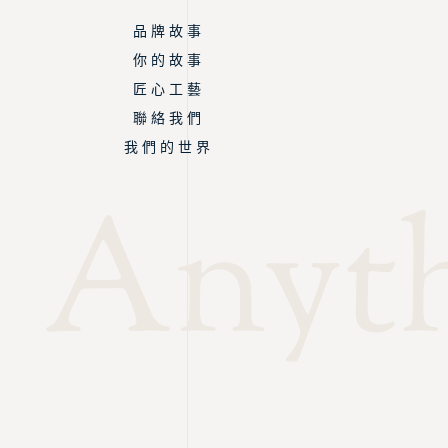
品 牌 故 事
你 的 故 事
匠 心 工 藝
聯 絡 我 們
我 們 的 世 界
Anyth