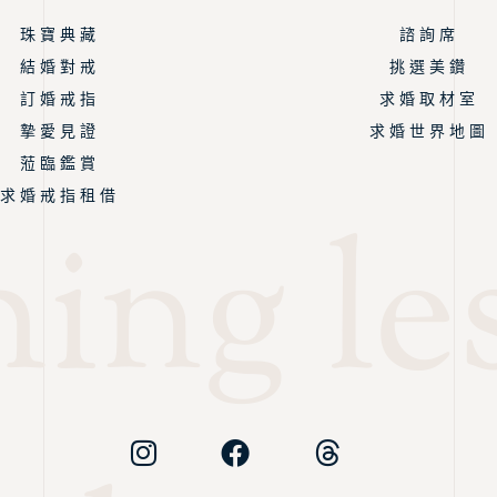
珠 寶 典 藏
諮 詢 席
結 婚 對 戒
挑 選 美 鑽
訂 婚 戒 指
求 婚 取 材 室
摯 愛 見 證
求 婚 世 界 地 圖
蒞 臨 鑑 賞
求 婚 戒 指 租 借
ing les