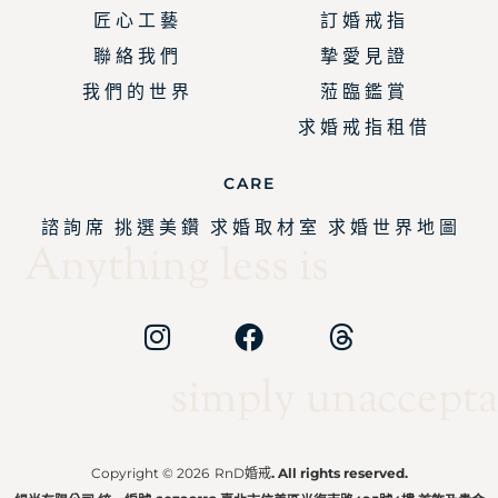
匠 心 工 藝
訂 婚 戒 指
聯 絡 我 們
摯 愛 見 證
我 們 的 世 界
蒞 臨 鑑 賞
求 婚 戒 指 租 借
CARE
諮 詢 席
挑 選 美 鑽
求 婚 取 材 室
求 婚 世 界 地 圖
Anything less is
simply unaccepta
Copyright © 2026
RnD婚戒
. All rights reserved.