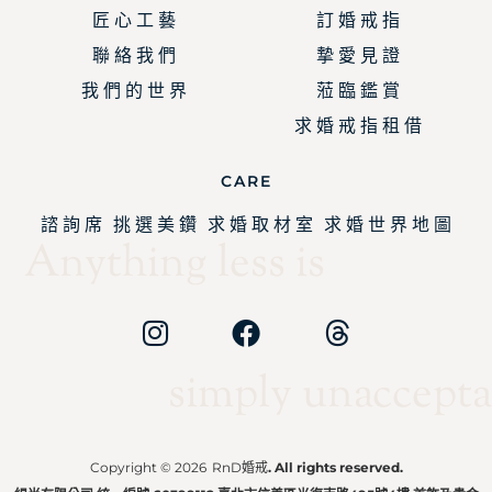
匠 心 工 藝
訂 婚 戒 指
聯 絡 我 們
摯 愛 見 證
我 們 的 世 界
蒞 臨 鑑 賞
求 婚 戒 指 租 借
CARE
諮 詢 席
挑 選 美 鑽
求 婚 取 材 室
求 婚 世 界 地 圖
Anything less is
simply unaccepta
Copyright © 2026
RnD婚戒
. All rights reserved.