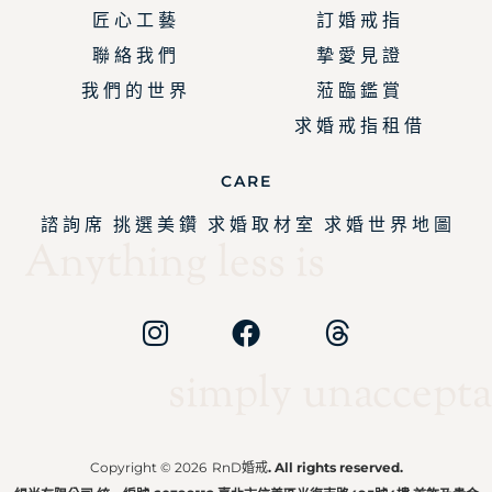
匠 心 工 藝
訂 婚 戒 指
聯 絡 我 們
摯 愛 見 證
我 們 的 世 界
蒞 臨 鑑 賞
求 婚 戒 指 租 借
CARE
諮 詢 席
挑 選 美 鑽
求 婚 取 材 室
求 婚 世 界 地 圖
Anything less is
simply unaccepta
Copyright © 2026
RnD婚戒
. All rights reserved.