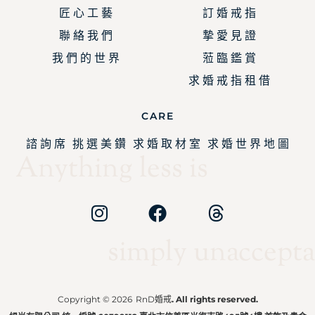
匠 心 工 藝
訂 婚 戒 指
聯 絡 我 們
摯 愛 見 證
我 們 的 世 界
蒞 臨 鑑 賞
求 婚 戒 指 租 借
CARE
諮 詢 席
挑 選 美 鑽
求 婚 取 材 室
求 婚 世 界 地 圖
Anything less is
simply unaccepta
Copyright © 2026
RnD婚戒
. All rights reserved.