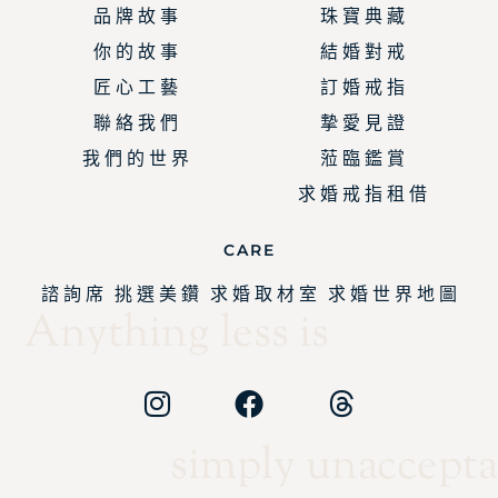
品 牌 故 事
珠 寶 典 藏
你 的 故 事
結 婚 對 戒
匠 心 工 藝
訂 婚 戒 指
聯 絡 我 們
摯 愛 見 證
我 們 的 世 界
蒞 臨 鑑 賞
求 婚 戒 指 租 借
CARE
諮 詢 席
挑 選 美 鑽
求 婚 取 材 室
求 婚 世 界 地 圖
Anything less is
simply unaccepta