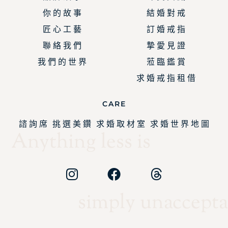
你 的 故 事
結 婚 對 戒
匠 心 工 藝
訂 婚 戒 指
聯 絡 我 們
摯 愛 見 證
我 們 的 世 界
蒞 臨 鑑 賞
求 婚 戒 指 租 借
CARE
諮 詢 席
挑 選 美 鑽
求 婚 取 材 室
求 婚 世 界 地 圖
Anything less is
simply unaccepta