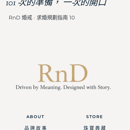
101 次的準備， 一次的開口
RnD 婚戒 · 求婚規劃指南 10
ABOUT
STORE
品 牌 故 事
珠 寶 典 藏