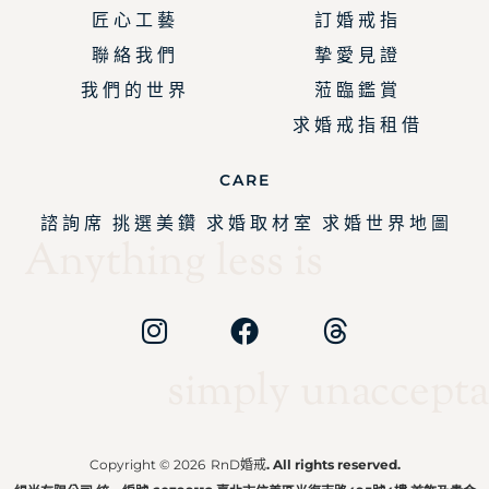
匠 心 工 藝
訂 婚 戒 指
聯 絡 我 們
摯 愛 見 證
我 們 的 世 界
蒞 臨 鑑 賞
求 婚 戒 指 租 借
CARE
諮 詢 席
挑 選 美 鑽
求 婚 取 材 室
求 婚 世 界 地 圖
Anything less is
simply unaccepta
Copyright © 2026
RnD婚戒
. All rights reserved.