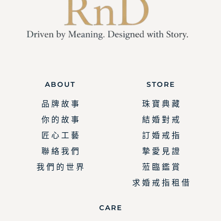
ABOUT
STORE
品 牌 故 事
珠 寶 典 藏
你 的 故 事
結 婚 對 戒
匠 心 工 藝
訂 婚 戒 指
聯 絡 我 們
摯 愛 見 證
我 們 的 世 界
蒞 臨 鑑 賞
求 婚 戒 指 租 借
CARE