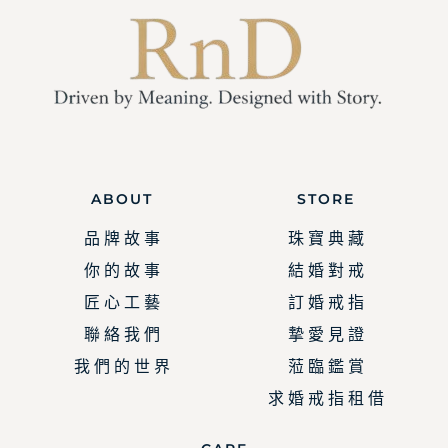
ABOUT
STORE
品 牌 故 事
珠 寶 典 藏
你 的 故 事
結 婚 對 戒
匠 心 工 藝
訂 婚 戒 指
聯 絡 我 們
摯 愛 見 證
我 們 的 世 界
蒞 臨 鑑 賞
求 婚 戒 指 租 借